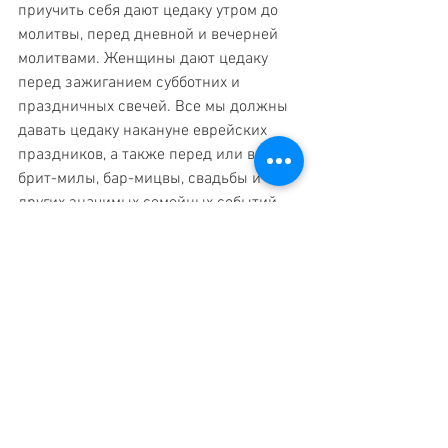
приучить себя дают цедаку утром до 
молитвы, перед дневной и вечерней 
молитвами. Женщины дают цедаку 
перед зажиганием субботних и 
праздничных свечей. Все мы должны 
давать цедаку накануне еврейских 
праздников, а также перед или в день 
брит-милы, бар-мицвы, свадьбы и 
других значимых семейных событий, 
причём в эти дни цедака умножается. 
И при этом очень важно сказать: «Мы 
даём цедаку за успех семейной 
жизни». 
К сожалению, сегодня истинные 
духовные ценности заменяются 
другими понятиями, не имеющими 
ничего общего с цедакой. Мы 
заказываем в ресторанах свадьбы, 
вкладывая 30-40 тысяч долларов, 